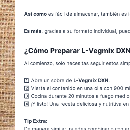
Así como
es fácil de almacenar, también es i
Es más
, gracias a su formato individual, p
¿Cómo Preparar L-Vegmix DX
Al comienzo, solo necesitas seguir estos sim
1️⃣ Abre un sobre de
L-Vegmix DXN
.
2️⃣ Vierte el contenido en una olla con 900 m
3️⃣ Cocina durante 20 minutos a fuego medio
4️⃣ ¡Y listo! Una receta deliciosa y nutritiva e
Tip Extra:
De manera similar, puedes combinarlo con arro