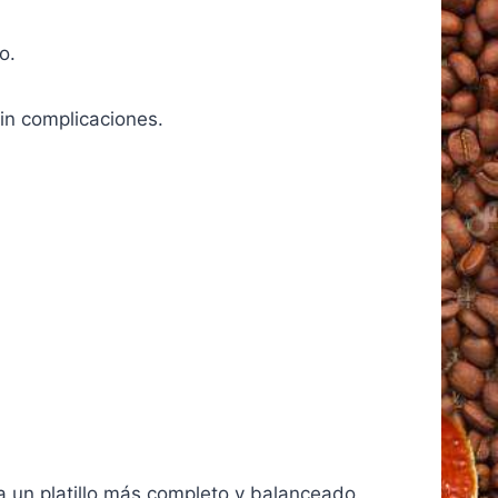
o.
in complicaciones.
ra un platillo más completo y balanceado.