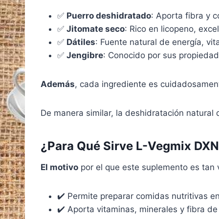
✅
Puerro deshidratado
: Aporta fibra y 
✅
Jitomate seco
: Rico en licopeno, exce
✅
Dátiles
: Fuente natural de energía, vi
✅
Jengibre
: Conocido por sus propiedade
Además
, cada ingrediente es cuidadosament
De manera similar, la deshidratación natural 
¿Para Qué Sirve L-Vegmix DX
El motivo
por el que este suplemento es tan 
✔️ Permite preparar comidas nutritivas e
✔️ Aporta vitaminas, minerales y fibra de