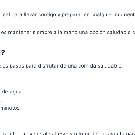
deal para llevar contigo y preparar en cualquier moment
uedes mantener siempre a la mano una opción saludable s
N?
ples pasos para disfrutar de una comida saludable:
l de agua.
.
n minutos.
z integral, vegetales frescos o tu proteína favorita pa